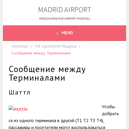
Skip
MADRID AIRPORT
to
content
МЕЖДУНАРОДНЫЙ АЭРОПОРТ МАДРИДА
МЕНЮ
Аэропорт
Об аэропорте Мадрид
Сообщение между Терминалами
Сообщение между
Терминалами
Шаттл
Чтобы
добрать
ся из одного терминала в другой (T1 T2 T3 T4),
пассажиры и посетители могут воспользоваться