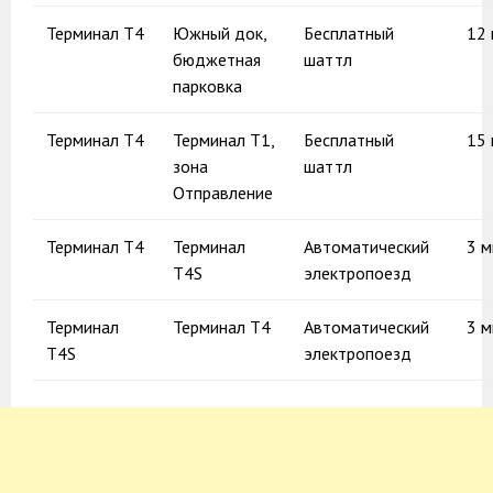
Терминал Т4
Южный док,
Бесплатный
12 
бюджетная
шаттл
парковка
Терминал Т4
Терминал Т1,
Бесплатный
15 
зона
шаттл
Отправление
Терминал Т4
Терминал
Автоматический
3 
Т4S
электропоезд
Терминал
Терминал Т4
Автоматический
3 
Т4S
электропоезд