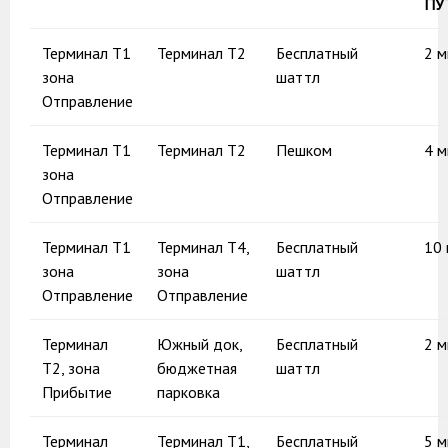
ПУ
Терминал Т1
Терминал Т2
Бесплатный
2 
зона
шаттл
Отправление
Терминал Т1
Терминал Т2
Пешком
4 
зона
Отправление
Терминал Т1
Терминал Т4,
Бесплатный
10 
зона
зона
шаттл
Отправление
Отправление
Терминал
Южный док,
Бесплатный
2 
Т2, зона
бюджетная
шаттл
Прибытие
парковка
Терминал
Терминал Т1,
Бесплатный
5 м