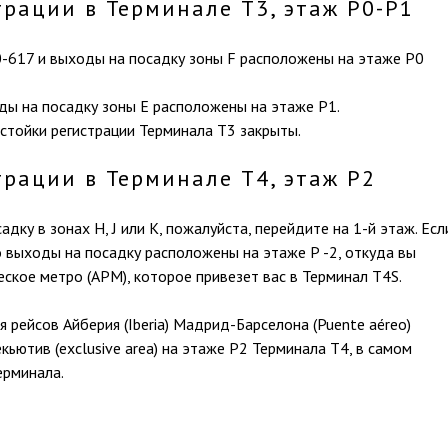
трации в Терминале Т3, этаж Р0-Р1
0-617 и выходы на посадку зоны F расположены на этаже Р0
ды на посадку зоны Е расположены на этаже Р1.
 стойки регистрации Терминала Т3 закрыты.
трации в Терминале Т4, этаж Р2
адку в зонах H, J или K, пожалуйста, перейдите на 1-й этаж. Есл
 то выходы на посадку расположены на этаже Р -2, откуда вы
ское метро (APM), которое привезет вас в Терминал T4S.
рейсов Айберия (Iberia) Мадрид-Барселона (Puente aéreo)
кьютив (exclusive area) на этаже Р2 Терминала Т4, в самом
ерминала.