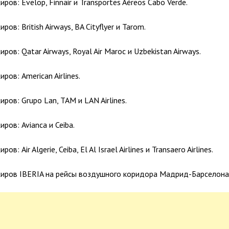
ров: Evelop, Finnair и Transportes Aéreos Cabo Verde.
ов: British Airways, BA Cityflyer и Tarom.
ров: Qatar Airways, Royal Air Maroc и Uzbekistan Airways.
ров: American Airlines.
ров: Grupo Lan, TAM и LAN Airlines.
ров: Avianca и Ceiba.
в: Air Algerie, Ceiba, El Al Israel Airlines и Transaero Airlines.
жиров IBERIA на рейсы воздушного коридора Мадрид-Барселона