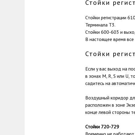
Стойки регис
Стойки регистрации 61
Терминала T3.
Стойки 600-603 и выхо
В настоящее время все
Стойки регис
Если у вас выход на пос
в зонах M, R, S или U,
садитесь на автоматиче
Воздушный коридор для 
расположен в зоне Экзе
конце левой стороны т
Стойки 720-729
Временно не работают.