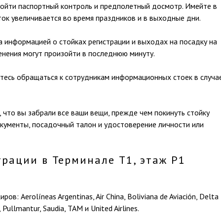
ройти паспортный контроль и предполетный досмотр. Имейте в
ток увеличивается во время праздников и в выходные дни.
а информацией о стойках регистрации и выходах на посадку на
енения могут произойти в последнюю минуту.
йтесь обращаться к сотрудникам информационных стоек в случа
 что вы забрали все ваши вещи, прежде чем покинуть стойку
окументы, посадочный талон и удостоверение личности или
трации в Терминале Т1, этаж Р1
ов: Aerolíneas Argentinas, Air China, Boliviana de Aviación, Delta
, Pullmantur, Saudia, TAM и United Airlines.