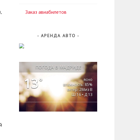
,
Заказ авиабилетов
АРЕНДА АВТО
ПОГОДА В МАДРИДЕ
13
°
ясно
влажность: 85%
ветер: 2Миз В
Ш 16 • Д 13
й