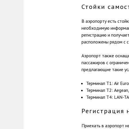
Стойки самос
В аэропорту есть стой
необходимую информаци
регистрацию и получае
расположены рядом с с
Аэропорт также оснаще
пассажиров с ограниче
предлагающие такие ус
Терминал Т1: Air Europ
Терминал Т2: Aegean, 
Терминал Т4: LAN-TAM
Регистрация 
Приехать в аэропорт не