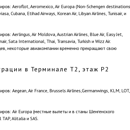
ров: Aeroflot, Aeromexico, Air Europa (Non-Schengen destination
iasa, Cubana, Etihad Airways, Korean Air, Libyan Airlines, Tunisair, и
в: Aerlingus, Air Moldova, Austrian Airlines, Blue Air, Easy Jet,
air, Sata International, Thai, Transavia, Turkish и Wizz Air.
цев, некоторые авиакомпании временно прекращают свою
трации в Терминале Т2, этаж Р2
ров: Aegean, Air France, Brussels Airlines,Germanwings, KLM, LOT,
иров: Air Europa (местные вылеты и в станы Шенгенского
 TAP, Alitalia и SAS.