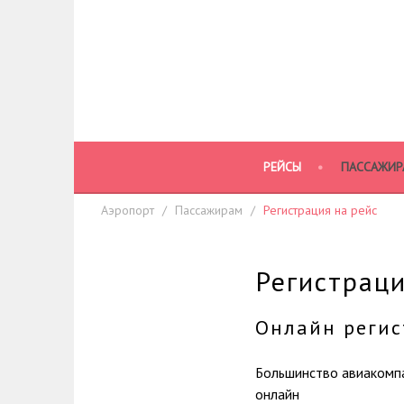
Skip
to
content
РЕЙСЫ
ПАССАЖИР
Аэропорт
Пассажирам
Регистрация на рейс
Регистраци
Онлайн регис
Большинство авиакомпа
онлайн